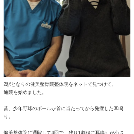
2駅となりの健美整骨院整体院をネットで見つけて、
通院を始めました。
昔、少年野球のボールが首に当たってから発症した耳鳴
り。
健美整体院に通院して4回で、残り1割程に耳鳴りが小さ