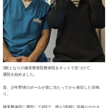
2駅となりの健美整骨院整体院をネットで見つけて、
通院を始めました。
昔、少年野球のボールが首に当たってから発症した耳鳴
り。
健美整体院に通院して4回で、残り1割程に耳鳴りが小さ