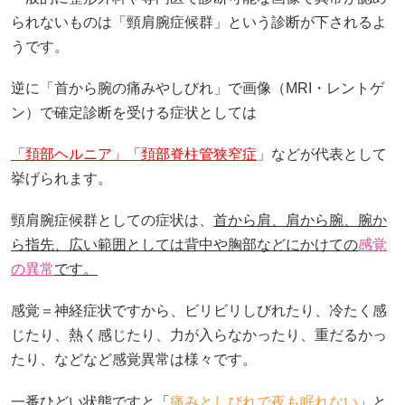
られないものは「頸肩腕症候群」という診断が下されるよ
うです。
逆に「首から腕の痛みやしびれ」で画像（MRI・レントゲ
ン）で確定診断を受ける症状としては
「頚部ヘルニア」「頚部脊柱管狭窄症
」などが代表として
挙げられます。
頸肩腕症候群としての症状は、
首から肩、肩から腕、腕か
ら指先、広い範囲としては背中や胸部などにかけての
感覚
の異常
です。
感覚＝神経症状ですから、ビリビリしびれたり、冷たく感
じたり、熱く感じたり、力が入らなかったり、重だるかっ
たり、などなど感覚異常は様々です。
一番ひどい状態ですと「
痛みとしびれで夜も眠れない
」と