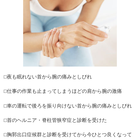
⬜︎夜も眠れない首から腕の痛みとしびれ
⬜︎仕事の作業も止まってしまうほどの肩から腕の激痛
⬜︎車の運転で後ろを振り向けない首から腕の痛みとしびれ
⬜︎首のヘルニア・脊柱管狭窄症と診断を受けた
⬜︎胸郭出口症候群と診断を受けてから今ひとつ良くなって